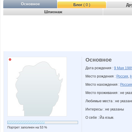
Основное
Блог
( 0 )
Др
Шпионаж
Основное
Дата рождения :
9 Мая
198
Место рождения :
Россия
,
Н
Место нахождения :
Россия
Место проживания : не ука
Любимые места : не указа
Интересы : не указаны
О себе : Йа езьм.
Портрет заполнен на 53 %