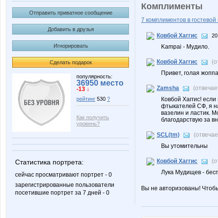
Комплименты
Отправить приватное сообщение
7 комплиментов в гостевой 
Добавить в друзья
Ковбой Хаггис
20
Игнорировать
Kampai - Мудило.
Ковбой Хаггис
(о
Сделать подарок
Привет, голая жоппа
популярность:
36950 место
Zamsha
(отвечае
-13 ↓
Ковбой Хаггис! есл
рейтинг
530
?
фтыкателей СФ, я н
вазелин и ластик. 
Как получить
благодарствую за в
уровень?
SCL(tm)
(отвеча
Вы утомительны
Ковбой Хаггис
(о
Статистика портрета:
Лука Мудищев - бес
сейчас просматривают портрет - 0
зарегистрированные пользователи
Вы не авторизованы! Чтоб
посетившие портрет за 7 дней - 0